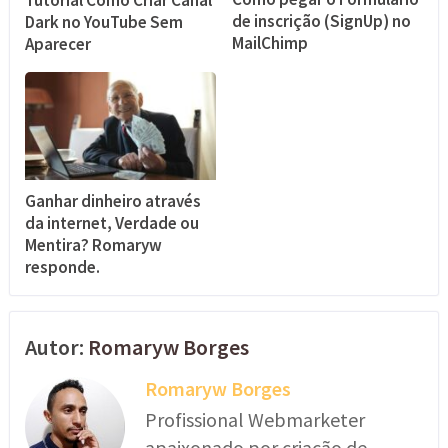
de inscrição (SignUp) no
Dark no YouTube Sem
MailChimp
Aparecer
Ganhar dinheiro através
da internet, Verdade ou
Mentira? Romaryw
responde.
Autor:
Romaryw Borges
Romaryw Borges
Profissional Webmarketer
apaixonado por criação de